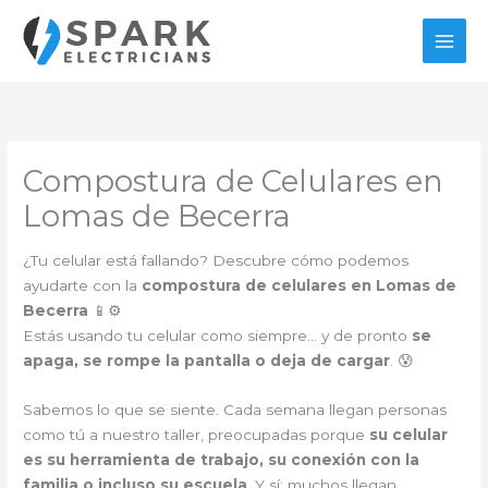
Ir
al
contenido
Compostura de Celulares en
Lomas de Becerra
¿Tu celular está fallando? Descubre cómo podemos
ayudarte con la
compostura de celulares en Lomas de
Becerra
📱⚙️
Estás usando tu celular como siempre… y de pronto
se
apaga, se rompe la pantalla o deja de cargar
. 😰
Sabemos lo que se siente. Cada semana llegan personas
como tú a nuestro taller, preocupadas porque
su celular
es su herramienta de trabajo, su conexión con la
familia o incluso su escuela
. Y sí: muchos llegan