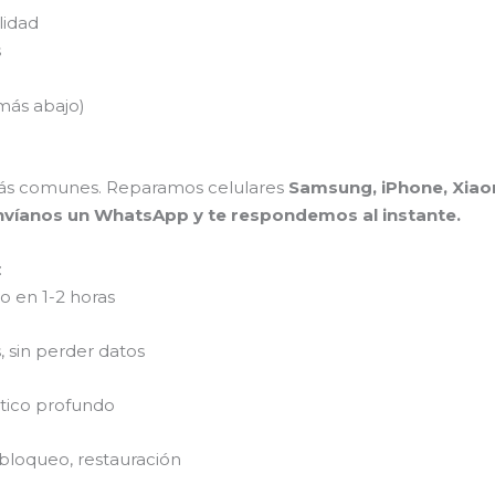
lidad
s
más abajo)
ás comunes. Reparamos celulares
Samsung, iPhone, Xiaom
nvíanos un WhatsApp y te respondemos al instante.
:
 en 1-2 horas
 sin perder datos
stico profundo
bloqueo, restauración