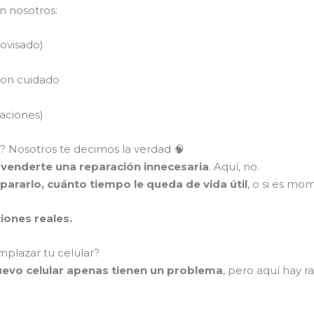
n nosotros:
rovisado)
con cuidado
raciones)
a? Nosotros te decimos la verdad 🧠
 venderte una reparación innecesaria
. Aquí, no.
pararlo, cuánto tiempo le queda de vida útil
, o si es mo
ciones reales.
mplazar tu celular?
evo celular apenas tienen un problema
, pero aquí hay 