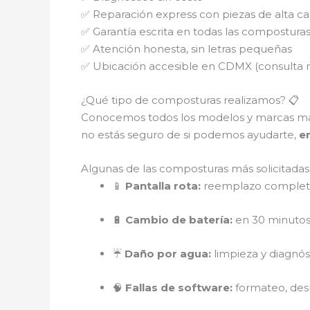
✅ Reparación express con piezas de alta ca
✅ Garantía escrita en todas las compostura
✅ Atención honesta, sin letras pequeñas
✅ Ubicación accesible en CDMX (consulta 
¿Qué tipo de composturas realizamos? 📋
Conocemos todos los modelos y marcas m
no estás seguro de si podemos ayudarte,
e
Algunas de las composturas más solicitadas
📱
Pantalla rota:
reemplazo completo
🔋
Cambio de batería:
en 30 minutos,
☔
Daño por agua:
limpieza y diagnó
🧠
Fallas de software:
formateo, des