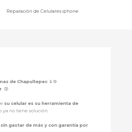
Reparación de Celulares iphone
omas de Chapultepec
📱⚙️
r
. 😰
ue
su celular es su herramienta de
 ya no tiene solución.
sin gastar de más y con garantía por