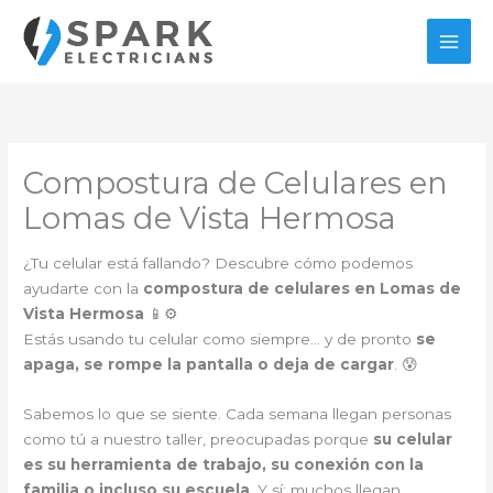
Ir
al
contenido
Compostura de Celulares en
Lomas de Vista Hermosa
¿Tu celular está fallando? Descubre cómo podemos
ayudarte con la
compostura de celulares en Lomas de
Vista Hermosa
📱⚙️
Estás usando tu celular como siempre… y de pronto
se
apaga, se rompe la pantalla o deja de cargar
. 😰
Sabemos lo que se siente. Cada semana llegan personas
como tú a nuestro taller, preocupadas porque
su celular
es su herramienta de trabajo, su conexión con la
familia o incluso su escuela
. Y sí: muchos llegan