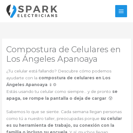
Ir
al
contenido
Compostura de Celulares en
Los Ángeles Apanoaya
¿Tu celular está fallando? Descubre cómo podemos
ayudarte con la
compostura de celulares en Los
Ángeles Apanoaya
📱⚙️
Estás usando tu celular como siempre… y de pronto
se
apaga, se rompe la pantalla o deja de cargar
. 😰
Sabemos lo que se siente. Cada semana llegan personas
como tú a nuestro taller, preocupadas porque
su celular
es su herramienta de trabajo, su conexión con la
familia o incluso su escuela
. Y sí: muchos llegan