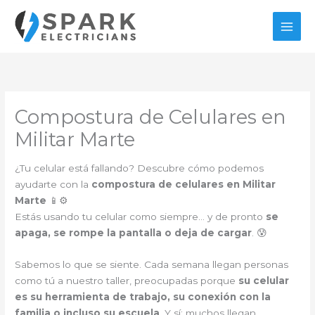
Ir
al
contenido
Compostura de Celulares en
Militar Marte
¿Tu celular está fallando? Descubre cómo podemos
ayudarte con la
compostura de celulares en Militar
Marte
📱⚙️
Estás usando tu celular como siempre… y de pronto
se
apaga, se rompe la pantalla o deja de cargar
. 😰
Sabemos lo que se siente. Cada semana llegan personas
como tú a nuestro taller, preocupadas porque
su celular
es su herramienta de trabajo, su conexión con la
familia o incluso su escuela
. Y sí: muchos llegan