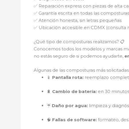
✅ Reparación express con piezas de alta ca
✅ Garantía escrita en todas las compostura
✅ Atención honesta, sin letras pequeñas
✅ Ubicación accesible en CDMX (consulta 
¿Qué tipo de composturas realizamos? 📋
Conocemos todos los modelos y marcas m
no estás seguro de si podemos ayudarte,
e
Algunas de las composturas más solicitadas
📱
Pantalla rota:
reemplazo completo
🔋
Cambio de batería:
en 30 minutos,
☔
Daño por agua:
limpieza y diagnó
🧠
Fallas de software:
formateo, des