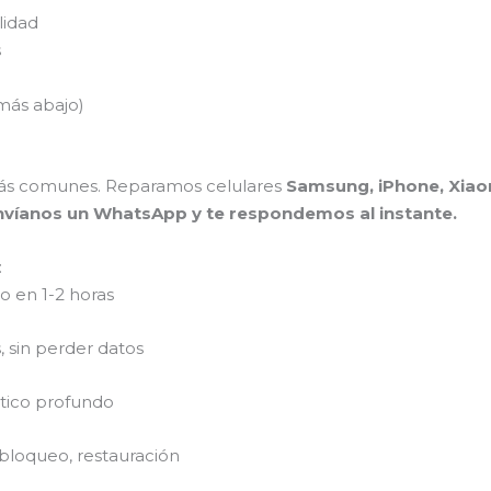
lidad
s
más abajo)
ás comunes. Reparamos celulares
Samsung, iPhone, Xiaom
nvíanos un WhatsApp y te respondemos al instante.
:
 en 1-2 horas
 sin perder datos
stico profundo
bloqueo, restauración