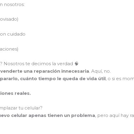
n nosotros:
rovisado)
con cuidado
raciones)
a? Nosotros te decimos la verdad 🧠
 venderte una reparación innecesaria
. Aquí, no.
pararlo, cuánto tiempo le queda de vida útil
, o si es mo
ciones reales.
mplazar tu celular?
evo celular apenas tienen un problema
, pero aquí hay 