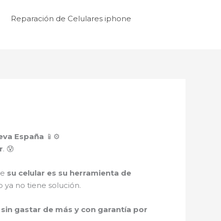
Reparación de Celulares iphone
ueva España
📱⚙️
r
. 😰
ue
su celular es su herramienta de
 ya no tiene solución.
sin gastar de más y con garantía por