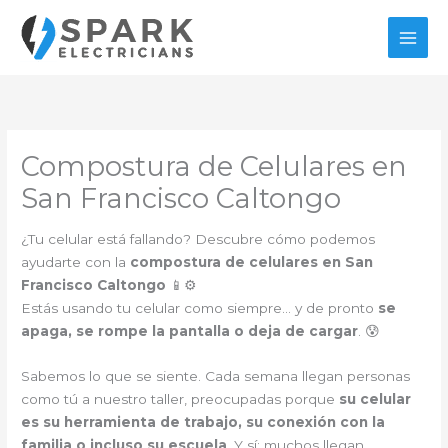
Ir
al
contenido
Compostura de Celulares en
San Francisco Caltongo
¿Tu celular está fallando? Descubre cómo podemos
ayudarte con la
compostura de celulares en San
Francisco Caltongo
📱⚙️
Estás usando tu celular como siempre… y de pronto
se
apaga, se rompe la pantalla o deja de cargar
. 😰
Sabemos lo que se siente. Cada semana llegan personas
como tú a nuestro taller, preocupadas porque
su celular
es su herramienta de trabajo, su conexión con la
familia o incluso su escuela
. Y sí: muchos llegan