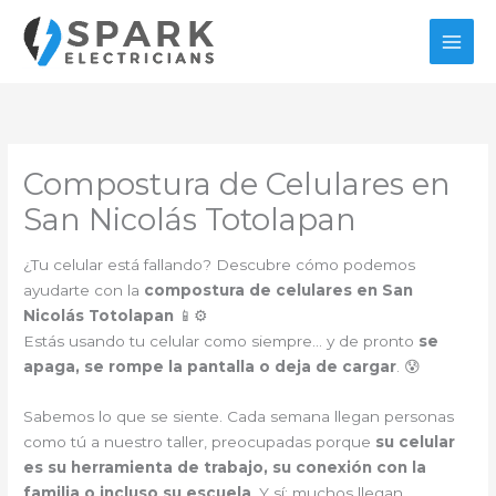
Ir
al
contenido
Compostura de Celulares en
San Nicolás Totolapan
¿Tu celular está fallando? Descubre cómo podemos
ayudarte con la
compostura de celulares en San
Nicolás Totolapan
📱⚙️
Estás usando tu celular como siempre… y de pronto
se
apaga, se rompe la pantalla o deja de cargar
. 😰
Sabemos lo que se siente. Cada semana llegan personas
como tú a nuestro taller, preocupadas porque
su celular
es su herramienta de trabajo, su conexión con la
familia o incluso su escuela
. Y sí: muchos llegan