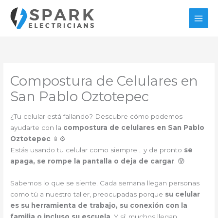
Ir
al
contenido
Compostura de Celulares en
San Pablo Oztotepec
¿Tu celular está fallando? Descubre cómo podemos
ayudarte con la
compostura de celulares en San Pablo
Oztotepec
📱⚙️
Estás usando tu celular como siempre… y de pronto
se
apaga, se rompe la pantalla o deja de cargar
. 😰
Sabemos lo que se siente. Cada semana llegan personas
como tú a nuestro taller, preocupadas porque
su celular
es su herramienta de trabajo, su conexión con la
familia o incluso su escuela
. Y sí: muchos llegan