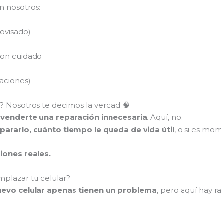
n nosotros:
rovisado)
con cuidado
raciones)
a? Nosotros te decimos la verdad 🧠
 venderte una reparación innecesaria
. Aquí, no.
pararlo, cuánto tiempo le queda de vida útil
, o si es mo
ciones reales.
mplazar tu celular?
evo celular apenas tienen un problema
, pero aquí hay 