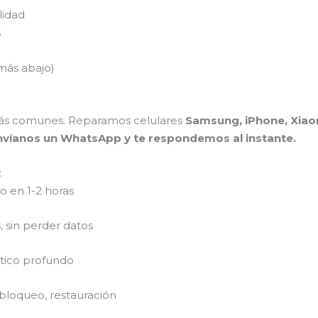
lidad
s
más abajo)
ás comunes. Reparamos celulares
Samsung, iPhone, Xiaom
nvíanos un WhatsApp y te respondemos al instante.
:
 en 1-2 horas
 sin perder datos
stico profundo
bloqueo, restauración