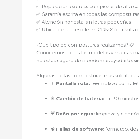
✅ Reparación express con piezas de alta ca
✅ Garantía escrita en todas las compostura
✅ Atención honesta, sin letras pequeñas
✅ Ubicación accesible en CDMX (consulta 
¿Qué tipo de composturas realizamos? 📋
Conocemos todos los modelos y marcas m
no estás seguro de si podemos ayudarte,
e
Algunas de las composturas más solicitadas
📱
Pantalla rota:
reemplazo completo
🔋
Cambio de batería:
en 30 minutos,
☔
Daño por agua:
limpieza y diagnó
🧠
Fallas de software:
formateo, des