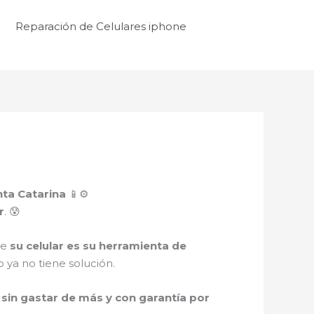
Reparación de Celulares iphone
nta Catarina
📱⚙️
r
. 😰
ue
su celular es su herramienta de
 ya no tiene solución.
sin gastar de más y con garantía por