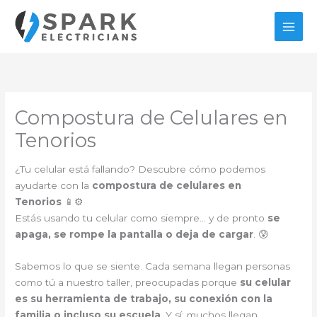
Ir
al
contenido
Compostura de Celulares en
Tenorios
¿Tu celular está fallando? Descubre cómo podemos
ayudarte con la
compostura de celulares en
Tenorios
📱⚙️
Estás usando tu celular como siempre… y de pronto
se
apaga, se rompe la pantalla o deja de cargar
. 😰
Sabemos lo que se siente. Cada semana llegan personas
como tú a nuestro taller, preocupadas porque
su celular
es su herramienta de trabajo, su conexión con la
familia o incluso su escuela
. Y sí: muchos llegan