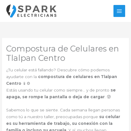
Ir
al
contenido
Compostura de Celulares en
Tlalpan Centro
¿Tu celular está fallando? Descubre cómo podemos
ayudarte con la
compostura de celulares en Tlalpan
Centro
📱⚙️
Estás usando tu celular como siempre… y de pronto
se
apaga, se rompe la pantalla o deja de cargar
. 😰
Sabemos lo que se siente. Cada semana llegan personas
como tú a nuestro taller, preocupadas porque
su celular
es su herramienta de trabajo, su conexión con la
familia o incluso su escuela
. Y sí: muchos llegan