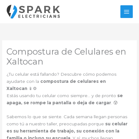
Ir
al
contenido
Compostura de Celulares en
Xaltocan
¿Tu celular está fallando? Descubre cómo podemos
ayudarte con la
compostura de celulares en
Xaltocan
📱⚙️
Estás usando tu celular como siempre… y de pronto
se
apaga, se rompe la pantalla o deja de cargar
. 😰
Sabemos lo que se siente. Cada semana llegan personas
como tú a nuestro taller, preocupadas porque
su celular
es su herramienta de trabajo, su conexión con la
familia o incluso su escuela
. Y sí: muchos llegan