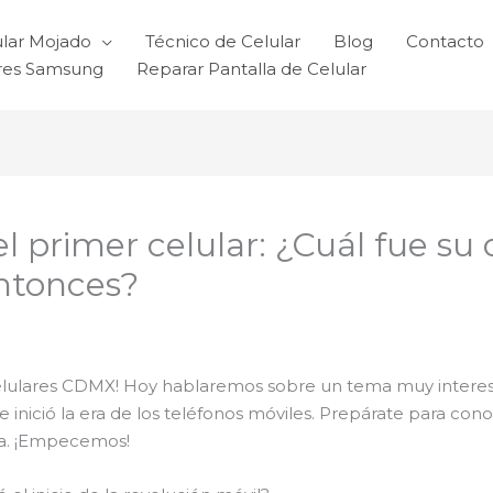
ular Mojado
Técnico de Celular
Blog
Contacto
ares Samsung
Reparar Pantalla de Celular
el primer celular: ¿Cuál fue su
ntonces?
elulares CDMX! Hoy hablaremos sobre un tema muy interesan
ue inició la era de los teléfonos móviles. Prepárate para co
ía. ¡Empecemos!