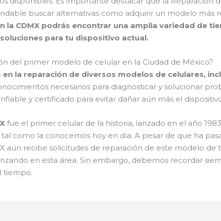
tos disponibles. Es importante destacar que la Reparacion 
dable buscar alternativas como adquirir un modelo más rec
n la CDMX podrás encontrar una amplia variedad de ti
oluciones para tu dispositivo actual.
ión del primer modelo de celular en la Ciudad de México?
en la reparación de diversos modelos de celulares, inc
conocimientos necesarios para diagnosticar y solucionar pro
fiable y certificado para evitar dañar aún más el dispositivo
0X
fue el primer celular de la historia, lanzado en el año 198
l tal como la conocemos hoy en día. A pesar de que ha pa
MX aún recibe solicitudes de reparación de este modelo de 
anzando en esta área. Sin embargo, debemos recordar siem
l tiempo.