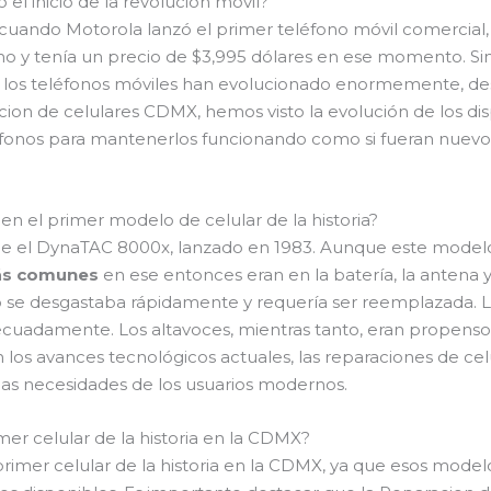
 el inicio de la revolución móvil?
 cuando Motorola lanzó el primer teléfono móvil comercial,
mo y tenía un precio de $3,995 dólares en ese momento. Sin
 los teléfonos móviles han evolucionado enormemente, de
cion de celulares CDMX, hemos visto la evolución de los disp
éfonos para mantenerlos funcionando como si fueran nuevo
n el primer modelo de celular de la historia?
 fue el DynaTAC 8000x, lanzado en 1983. Aunque este modelo
ás comunes
en ese entonces eran en la batería, la antena y e
se desgastaba rápidamente y requería ser reemplazada. L
ecuadamente. Los altavoces, mientras tanto, eran propensos a
n los avances tecnológicos actuales, las reparaciones de c
r las necesidades de los usuarios modernos.
mer celular de la historia en la CDMX?
rimer celular de la historia en la CDMX, ya que esos modelo