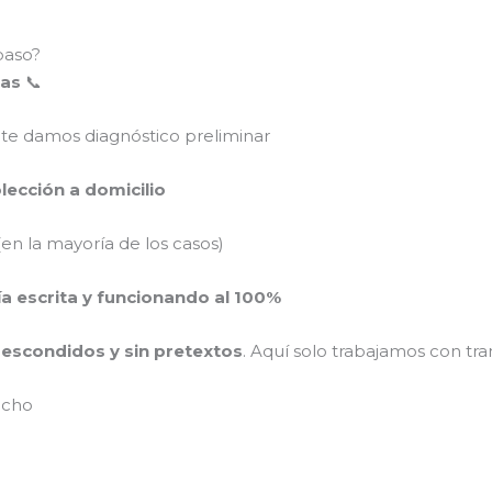
paso?
mas
📞
 te damos diagnóstico preliminar
colección a domicilio
en la mayoría de los casos)
ía escrita y funcionando al 100%
s escondidos y sin pretextos
. Aquí solo trabajamos con tra
ucho