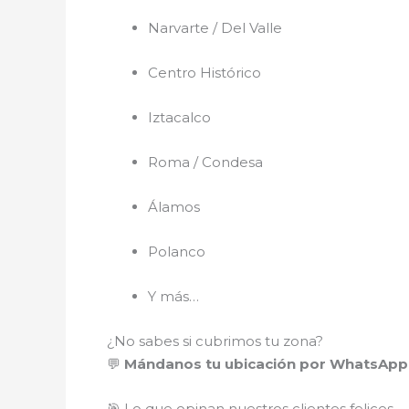
Narvarte / Del Valle
Centro Histórico
Iztacalco
Roma / Condesa
Álamos
Polanco
Y más…
¿No sabes si cubrimos tu zona?
💬
Mándanos tu ubicación por WhatsApp 
🎯 Lo que opinan nuestros clientes felices