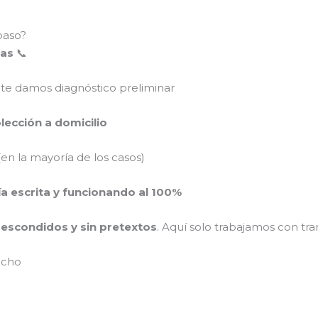
paso?
mas
📞
 te damos diagnóstico preliminar
colección a domicilio
en la mayoría de los casos)
ía escrita y funcionando al 100%
s escondidos y sin pretextos
. Aquí solo trabajamos con tra
ucho