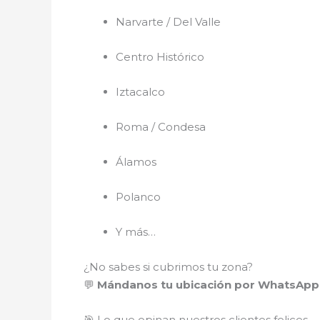
Narvarte / Del Valle
Centro Histórico
Iztacalco
Roma / Condesa
Álamos
Polanco
Y más…
¿No sabes si cubrimos tu zona?
💬
Mándanos tu ubicación por WhatsApp 
🎯 Lo que opinan nuestros clientes felices