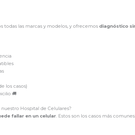
s todas las marcas y modelos, y ofrecemos
diagnóstico si
encia
tibles
as
de los casos)
cilio 🚚
 nuestro Hospital de Celulares?
de fallar en un celular
. Estos son los casos más comune