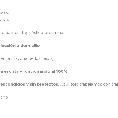
paso?
mas
📞
 te damos diagnóstico preliminar
colección a domicilio
en la mayoría de los casos)
ía escrita y funcionando al 100%
s escondidos y sin pretextos
. Aquí solo trabajamos con tra
ucho