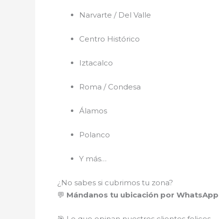
Narvarte / Del Valle
Centro Histórico
Iztacalco
Roma / Condesa
Álamos
Polanco
Y más…
¿No sabes si cubrimos tu zona?
💬
Mándanos tu ubicación por WhatsApp 
🎯 Lo que opinan nuestros clientes felices