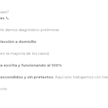
paso?
mas
📞
 te damos diagnóstico preliminar
colección a domicilio
en la mayoría de los casos)
ía escrita y funcionando al 100%
s escondidos y sin pretextos
. Aquí solo trabajamos con tra
ucho