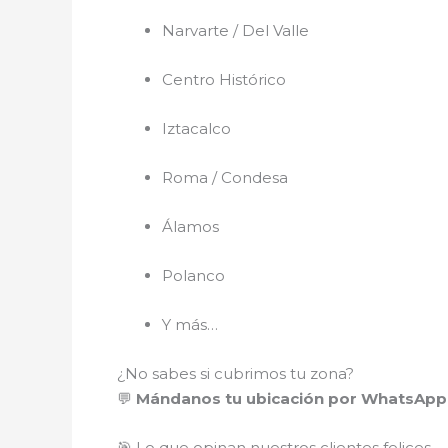
Narvarte / Del Valle
Centro Histórico
Iztacalco
Roma / Condesa
Álamos
Polanco
Y más…
¿No sabes si cubrimos tu zona?
💬
Mándanos tu ubicación por WhatsApp 
🎯 Lo que opinan nuestros clientes felices