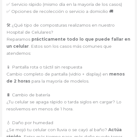
✅ Servicio rápido (mismo día en la mayoría de los casos)
✅ Opciones de recolección o servicio a domicilio 🚚
🛠️ ¿Qué tipo de composturas realizamos en nuestro
Hospital de Celulares?
Reparamos
prácticamente todo lo que puede fallar en
un celular
. Estos son los casos más comunes que
atendemos:
📱 Pantalla rota o táctil sin respuesta
Cambio completo de pantalla (vidrio + display) en
menos
de 2 horas
para la mayoría de modelos.
🔋 Cambio de batería
¿Tu celular se apaga rápido o tarda siglos en cargar? Lo
resolvemos en menos de 1 hora.
💧 Daño por humedad
¿Se mojó tu celular con lluvia o se cayó al baño?
Actúa
rápido.
Entre más tiempo pase, más daño puede tener.