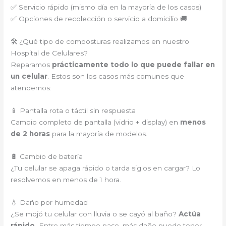
✅ Servicio rápido (mismo día en la mayoría de los casos)
✅ Opciones de recolección o servicio a domicilio 🚚
🛠️ ¿Qué tipo de composturas realizamos en nuestro
Hospital de Celulares?
Reparamos
prácticamente todo lo que puede fallar en
un celular
. Estos son los casos más comunes que
atendemos:
📱 Pantalla rota o táctil sin respuesta
Cambio completo de pantalla (vidrio + display) en
menos
de 2 horas
para la mayoría de modelos.
🔋 Cambio de batería
¿Tu celular se apaga rápido o tarda siglos en cargar? Lo
resolvemos en menos de 1 hora.
💧 Daño por humedad
¿Se mojó tu celular con lluvia o se cayó al baño?
Actúa
rápido.
Entre más tiempo pase, más daño puede tener.