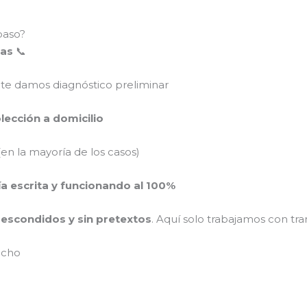
paso?
mas
📞
 te damos diagnóstico preliminar
colección a domicilio
en la mayoría de los casos)
ía escrita y funcionando al 100%
s escondidos y sin pretextos
. Aquí solo trabajamos con tra
ucho