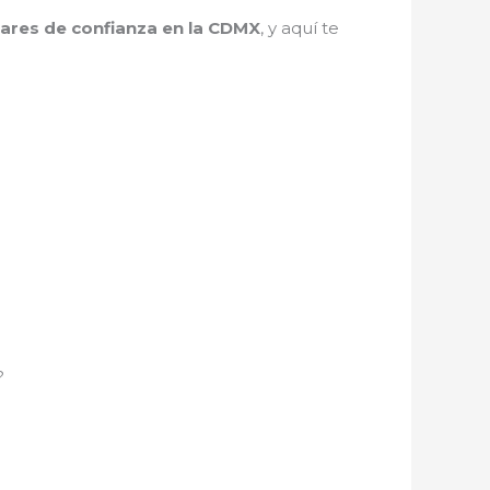
lares de confianza en la CDMX
, y aquí te
?