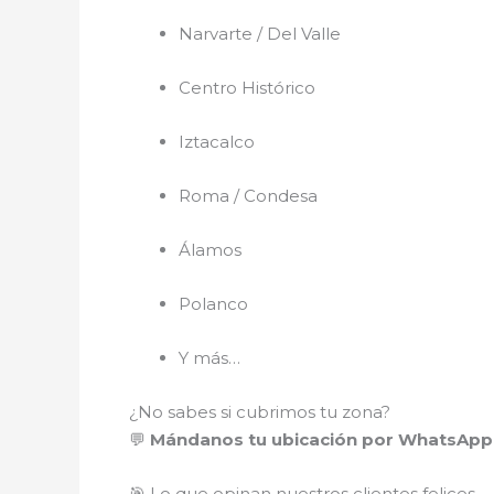
Narvarte / Del Valle
Centro Histórico
Iztacalco
Roma / Condesa
Álamos
Polanco
Y más…
¿No sabes si cubrimos tu zona?
💬
Mándanos tu ubicación por WhatsApp 
🎯 Lo que opinan nuestros clientes felices