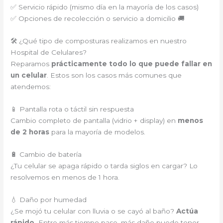
✅ Servicio rápido (mismo día en la mayoría de los casos)
✅ Opciones de recolección o servicio a domicilio 🚚
🛠️ ¿Qué tipo de composturas realizamos en nuestro
Hospital de Celulares?
Reparamos
prácticamente todo lo que puede fallar en
un celular
. Estos son los casos más comunes que
atendemos:
📱 Pantalla rota o táctil sin respuesta
Cambio completo de pantalla (vidrio + display) en
menos
de 2 horas
para la mayoría de modelos.
🔋 Cambio de batería
¿Tu celular se apaga rápido o tarda siglos en cargar? Lo
resolvemos en menos de 1 hora.
💧 Daño por humedad
¿Se mojó tu celular con lluvia o se cayó al baño?
Actúa
rápido.
Entre más tiempo pase, más daño puede tener.