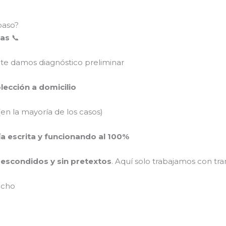
paso?
mas
📞
 te damos diagnóstico preliminar
colección a domicilio
en la mayoría de los casos)
ía escrita y funcionando al 100%
s escondidos y sin pretextos
. Aquí solo trabajamos con tra
ucho