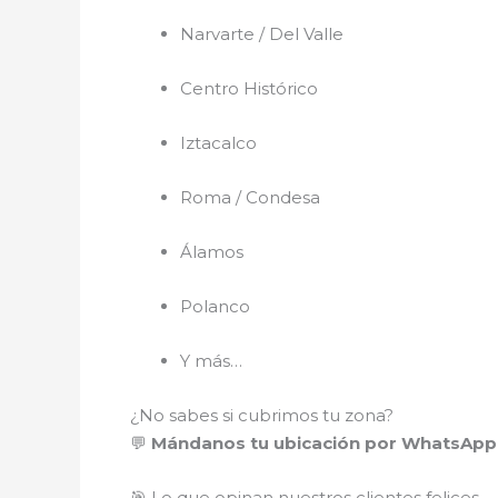
Narvarte / Del Valle
Centro Histórico
Iztacalco
Roma / Condesa
Álamos
Polanco
Y más…
¿No sabes si cubrimos tu zona?
💬
Mándanos tu ubicación por WhatsApp 
🎯 Lo que opinan nuestros clientes felices