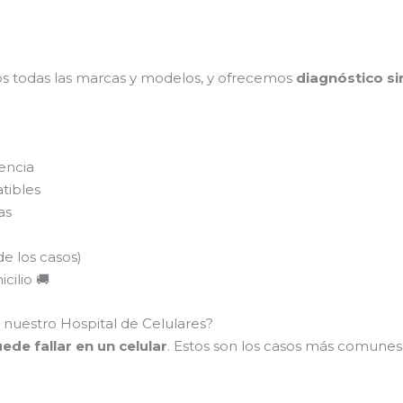
s todas las marcas y modelos, y ofrecemos
diagnóstico si
encia
tibles
as
de los casos)
cilio 🚚
 nuestro Hospital de Celulares?
de fallar en un celular
. Estos son los casos más comune