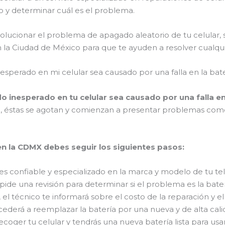
vo y determinar cuál es el problema.
lucionar el problema de apagado aleatorio de tu celular, 
n la Ciudad de México para que te ayuden a resolver cualqu
esperado en mi celular sea causado por una falla en la ba
o inesperado en tu celular sea causado por una falla en 
ono, éstas se agotan y comienzan a presentar problemas co
 en la CDMX debes seguir los siguientes pasos:
es confiable y especializado en la marca y modelo de tu te
 pide una revisión para determinar si el problema es la bater
, el técnico te informará sobre el costo de la reparación y 
ocederá a reemplazar la batería por una nueva y de alta cali
ecoger tu celular y tendrás una nueva batería lista para usar