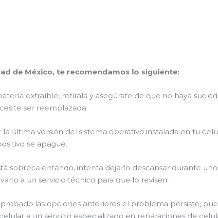
dad de México, te recomendamos lo siguiente:
na batería extraíble, retírala y asegúrate de que no haya sucie
cesite ser reemplazada.
r la última versión del sistema operativo instalada en tu c
ositivo se apague.
 está sobrecalentando, intenta dejarlo descansar durante unos
arlo a un servicio técnico para que lo revisen.
r probado las opciones anteriores el problema persiste, p
 celular a un servicio especializado en reparaciones de celu