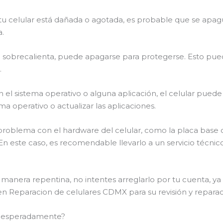
e tu celular está dañada o agotada, es probable que se apa
.
 sobrecalienta, puede apagarse para protegerse. Esto pued
.
on el sistema operativo o alguna aplicación, el celular pue
ma operativo o actualizar las aplicaciones.
problema con el hardware del celular, como la placa base 
En este caso, es recomendable llevarlo a un servicio técnic
e manera repentina, no intentes arreglarlo por tu cuenta, y
en Reparacion de celulares CDMX para su revisión y reparac
inesperadamente?