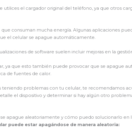
ue utilices el cargador original del teléfono, ya que otros c
s** o que consuman mucha energía. Algunas aplicaciones pu
que el celular se apague automáticamente.
ctualizaciones de software suelen incluir mejoras en la gesti
ular, ya que esto también puede provocar que se apague au
ca de fuentes de calor.
úas teniendo problemas con tu celular, te recomendamos a
etalle el dispositivo y determinar si hay algún otro prob
 se apague aleatoriamente y cómo puedo solucionarlo en 
elular puede estar apagándose de manera aleatoria: