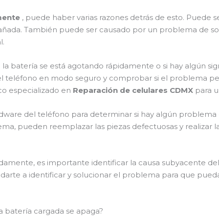
amente
, puede haber varias razones detrás de esto. Puede
añada. También puede ser causado por un problema de soft
l.
 la batería se está agotando rápidamente o si hay algún signo
el teléfono en modo seguro y comprobar si el problema pers
co especializado en
Reparación de celulares CDMX
para u
dware del teléfono para determinar si hay algún problema c
a, pueden reemplazar las piezas defectuosas y realizar la
adamente, es importante identificar la causa subyacente d
arte a identificar y solucionar el problema para que puedas 
 la batería cargada se apaga?