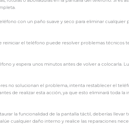
rietas, roturas o abolladuras en la pantalla del teléfono. Si es
ompleta.
el teléfono con un paño suave y seco para eliminar cualqui
te reiniciar el teléfono puede resolver problemas técnicos 
 teléfono y espera unos minutos antes de volver a colocarla
iores no solucionan el problema, intenta restablecer el telé
ntes de realizar esta acción, ya que esto eliminará toda la
aurar la funcionalidad de la pantalla táctil, deberías llevar
úe cualquier daño interno y realice las reparaciones neces