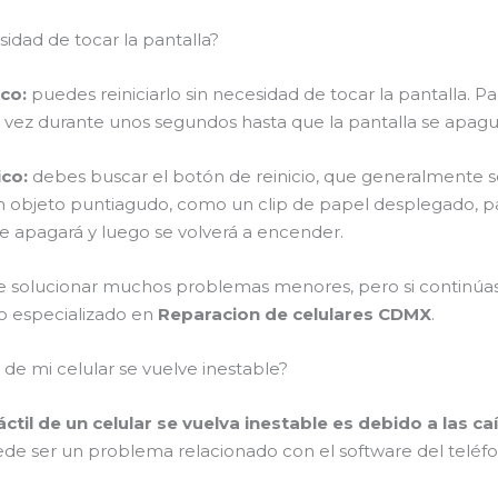
idad de tocar la pantalla?
ico:
puedes reiniciarlo sin necesidad de tocar la pantalla. 
a vez durante unos segundos hasta que la pantalla se apag
ico:
debes buscar el botón de reinicio, que generalmente s
a un objeto puntiagudo, como un clip de papel desplegado, p
se apagará y luego se volverá a encender.
de solucionar muchos problemas menores, pero si continú
co especializado en
Reparacion de celulares CDMX
.
l de mi celular se vuelve inestable?
ctil de un celular se vuelva inestable es debido a las c
e ser un problema relacionado con el software del teléfono