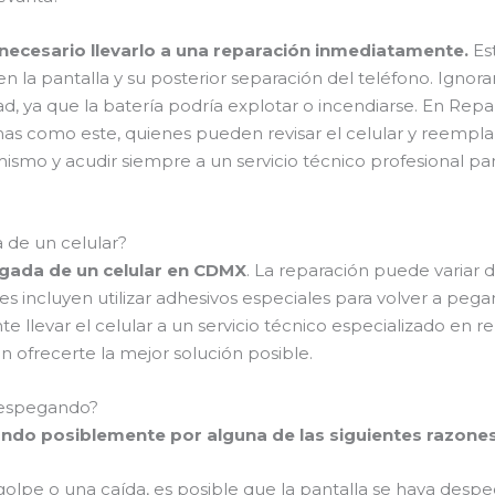
s necesario llevarlo a una reparación inmediatamente.
Est
n la pantalla y su posterior separación del teléfono. Igno
dad, ya que la batería podría explotar o incendiarse. En R
as como este, quienes pueden revisar el celular y reemplaz
 mismo y acudir siempre a un servicio técnico profesional pa
 de un celular?
egada de un celular en CDMX
. La reparación puede variar
s incluyen utilizar adhesivos especiales para volver a pega
e llevar el celular a un servicio técnico especializado en r
ofrecerte la mejor solución posible.
 despegando?
ando posiblemente por alguna de las siguientes razones
n golpe o una caída, es posible que la pantalla se haya desp