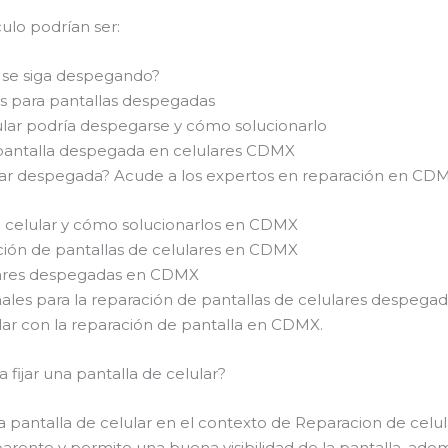
culo podrían ser:
r se siga despegando?
s para pantallas despegadas
lular podría despegarse y cómo solucionarlo
 pantalla despegada en celulares CDMX
lular despegada? Acude a los expertos en reparación en CD
 celular y cómo solucionarlos en CDMX
ción de pantallas de celulares en CDMX
ulares despegadas en CDMX
nales para la reparación de pantallas de celulares despeg
lar con la reparación de pantalla en CDMX.
 fijar una pantalla de celular?
na pantalla de celular en el contexto de Reparacion de cel
arente y permite una buena visibilidad de la pantalla, ade