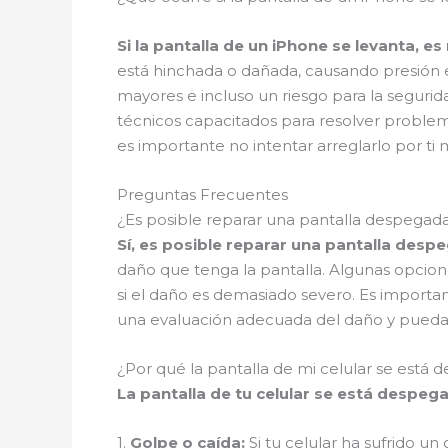
Si la pantalla de un iPhone se levanta, e
está hinchada o dañada, causando presión e
mayores e incluso un riesgo para la seguri
técnicos capacitados para resolver problem
es importante no intentar arreglarlo por ti
Preguntas Frecuentes
¿Es posible reparar una pantalla despegada
Sí, es posible reparar una pantalla desp
daño que tenga la pantalla. Algunas opcione
si el daño es demasiado severo. Es important
una evaluación adecuada del daño y puedan 
¿Por qué la pantalla de mi celular se está
La pantalla de tu celular se está despeg
1.
Golpe o caída:
Si tu celular ha sufrido u