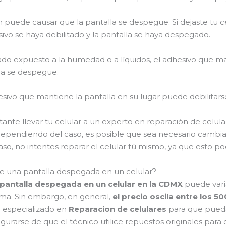
puede causar que la pantalla se despegue. Si dejaste tu c
ivo se haya debilitado y la pantalla se haya despegado.
tado expuesto a la humedad o a líquidos, el adhesivo que ma
la se despegue.
esivo que mantiene la pantalla en su lugar puede debilitar
tante llevar tu celular a un experto en reparación de celul
pendiendo del caso, es posible que sea necesario cambiar e
so, no intentes reparar el celular tú mismo, ya que esto p
de una pantalla despegada en un celular?
pantalla despegada en un celular en la CDMX
puede vari
ema. Sin embargo, en general,
el precio oscila entre los 
o especializado en
Reparacion de celulares
para que pueda
rarse de que el técnico utilice repuestos originales para e