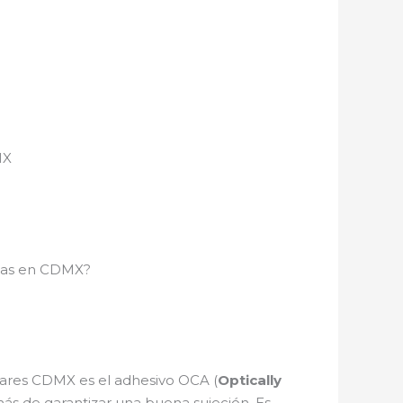
MX
adas en CDMX?
ulares CDMX es el adhesivo OCA (
Optically
más de garantizar una buena sujeción. Es