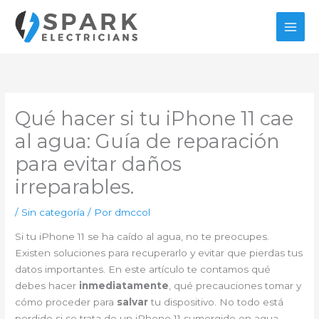
Ir
al
contenido
Qué hacer si tu iPhone 11 cae
al agua: Guía de reparación
para evitar daños
irreparables.
/
Sin categoría
/ Por
dmccol
Si tu iPhone 11 se ha caído al agua, no te preocupes.
Existen soluciones para recuperarlo y evitar que pierdas tus
datos importantes. En este artículo te contamos qué
debes hacer
inmediatamente
, qué precauciones tomar y
cómo proceder para
salvar
tu dispositivo. No todo está
perdido si se trata de un iPhone 11 sumergido en agua.