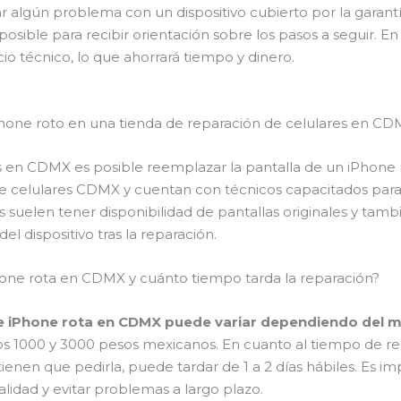
algún problema con un dispositivo cubierto por la garantí
osible para recibir orientación sobre los pasos a seguir. En
icio técnico, lo que ahorrará tiempo y dinero.
iPhone roto en una tienda de reparación de celulares en C
s en CDMX es posible reemplazar la pantalla de un iPhone r
de celulares CDMX y cuentan con técnicos capacitados para 
suelen tener disponibilidad de pantallas originales y tambié
l dispositivo tras la reparación.
hone rota en CDMX y cuánto tiempo tarda la reparación?
e iPhone rota en CDMX puede variar dependiendo del mod
os 1000 y 3000 pesos mexicanos. En cuanto al tiempo de r
i tienen que pedirla, puede tardar de 1 a 2 días hábiles. Es
alidad y evitar problemas a largo plazo.