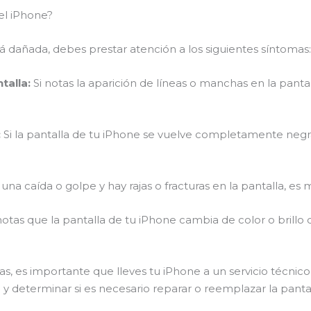
del iPhone?
tá dañada, debes prestar atención a los siguientes síntomas:
talla:
Si notas la aparición de líneas o manchas en la panta
:
Si la pantalla de tu iPhone se vuelve completamente negr
 una caída o golpe y hay rajas o fracturas en la pantalla, 
notas que la pantalla de tu iPhone cambia de color o brillo
s, es importante que lleves tu iPhone a un servicio técnic
y determinar si es necesario reparar o reemplazar la pantall