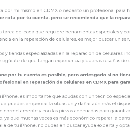
ota por mí mismo en CDMX o necesito un profesional para h
one rota por tu cuenta, pero se recomienda que la repara
a tarea delicada que requiere herramientas especiales y co
eriencia en la reparación de celulares, es mejor buscar un s
y tiendas especializadas en la reparación de celulares, in
 asegúrate de que tengan experiencia y buenas reseñas de cl
hone por tu cuenta es posible, pero arriesgado si no tie
ofesional en reparación de celulares en CDMX para garan
tu iPhone, es importante que acudas con un técnico especi
que puedes empeorar la situación y dañar aún más el disposit
o correctamente y con las piezas adecuadas para garantiza
, ya que muchas veces es más económico reparar la panta
alla de tu iPhone, no dudes en buscar ayuda experta y opta