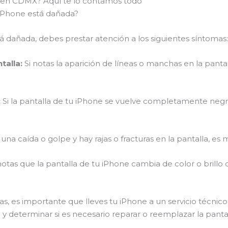
ne en CDMX? Aquí te lo contamos todo
 iPhone está dañada?
tá dañada, debes prestar atención a los siguientes síntomas:
talla:
Si notas la aparición de líneas o manchas en la panta
:
Si la pantalla de tu iPhone se vuelve completamente negr
 una caída o golpe y hay rajas o fracturas en la pantalla, 
notas que la pantalla de tu iPhone cambia de color o brillo
s, es importante que lleves tu iPhone a un servicio técnic
y determinar si es necesario reparar o reemplazar la pantall