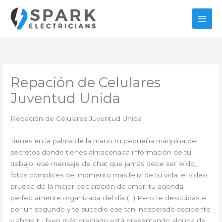
Ir
al
contenido
Repación de Celulares
Juventud Unida
Repación de Celulares Juventud Unida
Tienes en la palma de la mano tu pequeña máquina de
secretos donde tienes almacenada información de tu
trabajo, ese mensaje de chat que jamás debe ser leído,
fotos cómplices del momento más feliz de tu vida, el video
prueba de la mejor declaración de amor, tu agenda
perfectamente organizada del día (…) Pero te descuidaste
por un segundo y te sucedió ese tan inesperado accidente
y ahora tu bien más preciado está presentando alguna de