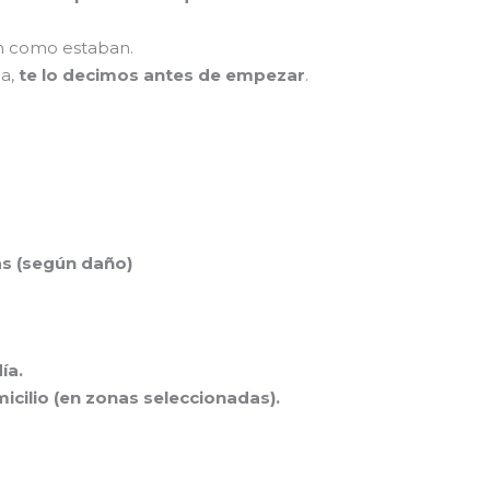
an como estaban.
da,
te lo decimos antes de empezar
.
as (según daño)
ía.
icilio (en zonas seleccionadas).