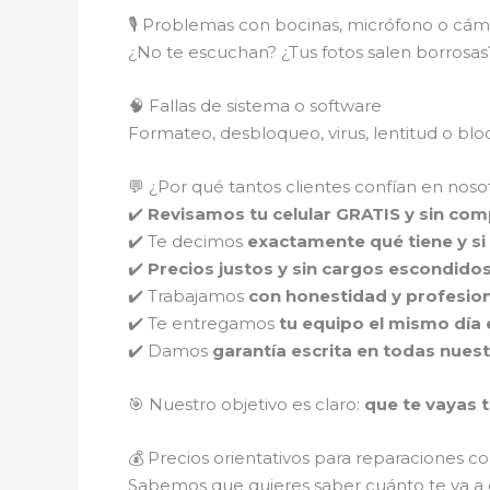
🎙️ Problemas con bocinas, micrófono o cám
¿No te escuchan? ¿Tus fotos salen borros
🧠 Fallas de sistema o software
Formateo, desbloqueo, virus, lentitud o b
💬 ¿Por qué tantos clientes confían en noso
✔️
Revisamos tu celular GRATIS y sin co
✔️ Te decimos
exactamente qué tiene y si 
✔️
Precios justos y sin cargos escondido
✔️ Trabajamos
con honestidad y profesio
✔️ Te entregamos
tu equipo el mismo día 
✔️ Damos
garantía escrita en todas nues
🎯 Nuestro objetivo es claro:
que te vayas t
💰 Precios orientativos para reparaciones 
Sabemos que quieres saber cuánto te va a c