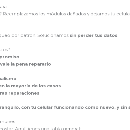
ara
as? Reemplazamos los módulos dañados y dejamos tu celul
loqueo por patrón. Solucionamos
sin perder tus datos
.
tros?
mpromiso
vale la pena repararlo
s
nalismo
en la mayoría de los casos
tras reparaciones
ranquilo, con tu celular funcionando como nuevo, y sin se
comunes
ostar. Aquí tienes una tabla general: