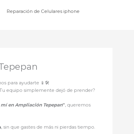
Reparación de Celulares iphone
 Tepepan
os para ayudarte 📱🛠️
ro? ¿Tu equipo simplemente dejó de prender?
e mí en Ampliación Tepepan
”
, queremos
a
, sin que gastes de más ni pierdas tiempo.