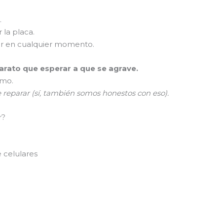
.
 la placa.
er en cualquier momento.
rato que esperar a que se agrave.
smo.
e reparar (sí, también somos honestos con eso).
r?
 celulares