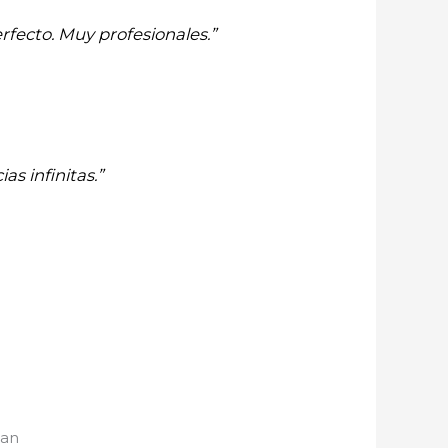
rfecto. Muy profesionales.”
as infinitas.”
pan