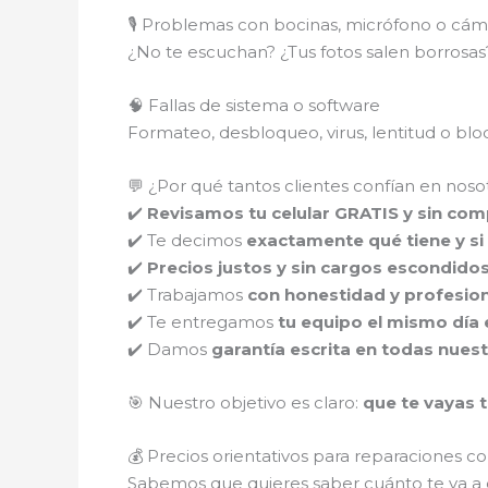
🎙️ Problemas con bocinas, micrófono o cám
¿No te escuchan? ¿Tus fotos salen borros
🧠 Fallas de sistema o software
Formateo, desbloqueo, virus, lentitud o b
💬 ¿Por qué tantos clientes confían en noso
✔️
Revisamos tu celular GRATIS y sin co
✔️ Te decimos
exactamente qué tiene y si 
✔️
Precios justos y sin cargos escondido
✔️ Trabajamos
con honestidad y profesio
✔️ Te entregamos
tu equipo el mismo día 
✔️ Damos
garantía escrita en todas nues
🎯 Nuestro objetivo es claro:
que te vayas t
💰 Precios orientativos para reparaciones 
Sabemos que quieres saber cuánto te va a c