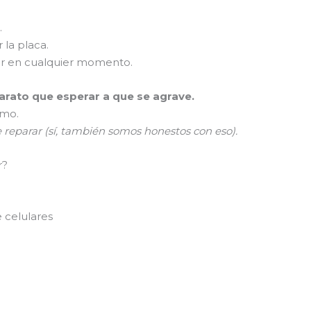
.
 la placa.
er en cualquier momento.
rato que esperar a que se agrave.
smo.
e reparar (sí, también somos honestos con eso).
r?
 celulares