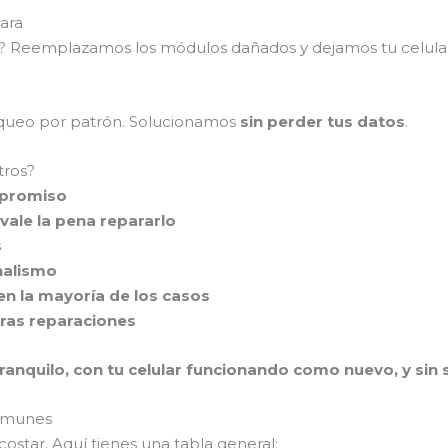
ara
as? Reemplazamos los módulos dañados y dejamos tu celul
loqueo por patrón. Solucionamos
sin perder tus datos
.
tros?
mpromiso
vale la pena repararlo
s
nalismo
en la mayoría de los casos
tras reparaciones
ranquilo, con tu celular funcionando como nuevo, y sin se
comunes
ostar. Aquí tienes una tabla general: