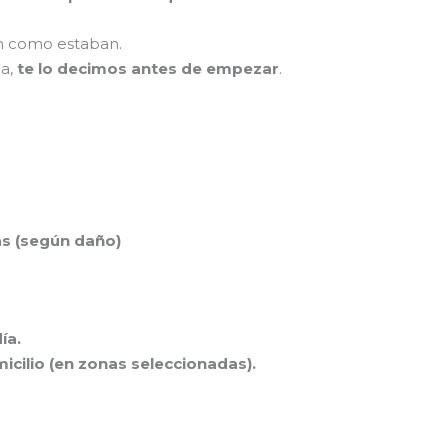
an como estaban.
da,
te lo decimos antes de empezar
.
as (según daño)
ía.
icilio (en zonas seleccionadas).