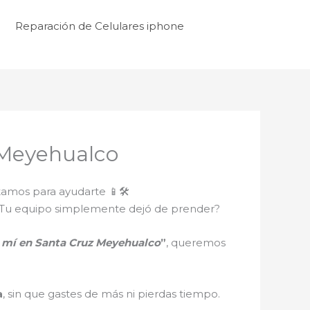
Reparación de Celulares iphone
 Meyehualco
tamos para ayudarte 📱🛠️
ro? ¿Tu equipo simplemente dejó de prender?
e mí en Santa Cruz Meyehualco
”
, queremos
a
, sin que gastes de más ni pierdas tiempo.