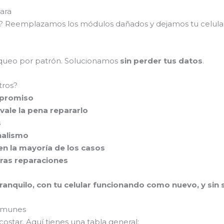
ara
as? Reemplazamos los módulos dañados y dejamos tu celul
loqueo por patrón. Solucionamos
sin perder tus datos
.
tros?
mpromiso
vale la pena repararlo
s
nalismo
en la mayoría de los casos
tras reparaciones
ranquilo, con tu celular funcionando como nuevo, y sin se
comunes
ostar. Aquí tienes una tabla general: