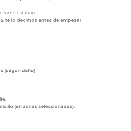
an como estaban.
da,
te lo decimos antes de empezar
.
as (según daño)
ía.
icilio (en zonas seleccionadas).