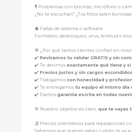
🎙️ Problemas con bocinas, micrófono o cám
¿No te escuchan? ¿Tus fotos salen borros
🧠 Fallas de sistema o software
Formateo, desbloqueo, virus, lentitud o b
💬 ¿Por qué tantos clientes confían en noso
✔️
Revisamos tu celular GRATIS y sin co
✔️ Te decimos
exactamente qué tiene y si 
✔️
Precios justos y sin cargos escondido
✔️ Trabajamos
con honestidad y profesio
✔️ Te entregamos
tu equipo el mismo día 
✔️ Damos
garantía escrita en todas nues
🎯 Nuestro objetivo es claro:
que te vayas t
💰 Precios orientativos para reparaciones 
Sabemos que quieres saber cuánto te va a c