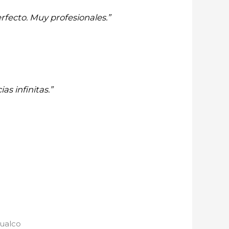
rfecto. Muy profesionales.”
as infinitas.”
hualco