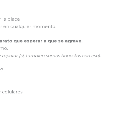
.
 la placa.
er en cualquier momento.
rato que esperar a que se agrave.
smo.
e reparar (sí, también somos honestos con eso).
r?
 celulares