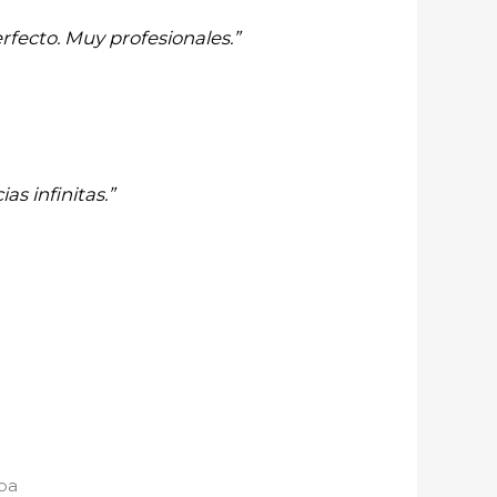
rfecto. Muy profesionales.”
as infinitas.”
lpa