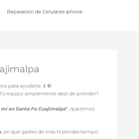
Reparación de Celulares iphone
uajimalpa
os para ayudarte 📱🛠️
ro? ¿Tu equipo simplemente dejó de prender?
e mí en Santa Fe Cuajimalpa
”
, queremos
a
, sin que gastes de más ni pierdas tiempo.