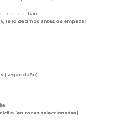
an como estaban.
da,
te lo decimos antes de empezar
.
as (según daño)
ía.
icilio (en zonas seleccionadas).