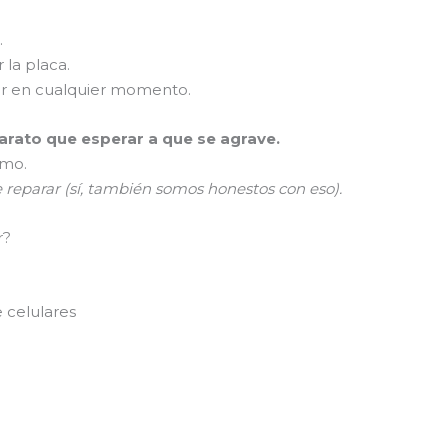
.
 la placa.
er en cualquier momento.
rato que esperar a que se agrave.
smo.
e reparar (sí, también somos honestos con eso).
r?
 celulares