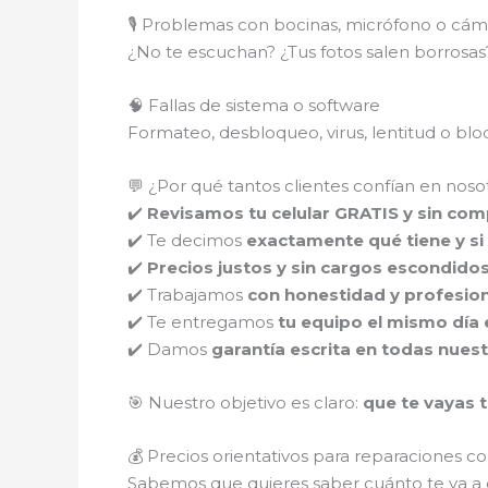
🎙️ Problemas con bocinas, micrófono o cám
¿No te escuchan? ¿Tus fotos salen borros
🧠 Fallas de sistema o software
Formateo, desbloqueo, virus, lentitud o b
💬 ¿Por qué tantos clientes confían en noso
✔️
Revisamos tu celular GRATIS y sin co
✔️ Te decimos
exactamente qué tiene y si 
✔️
Precios justos y sin cargos escondido
✔️ Trabajamos
con honestidad y profesio
✔️ Te entregamos
tu equipo el mismo día 
✔️ Damos
garantía escrita en todas nues
🎯 Nuestro objetivo es claro:
que te vayas t
💰 Precios orientativos para reparaciones 
Sabemos que quieres saber cuánto te va a c