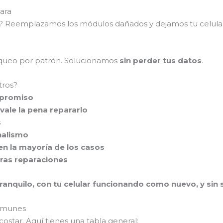
ara
as? Reemplazamos los módulos dañados y dejamos tu celul
loqueo por patrón. Solucionamos
sin perder tus datos
.
tros?
mpromiso
vale la pena repararlo
s
nalismo
en la mayoría de los casos
tras reparaciones
ranquilo, con tu celular funcionando como nuevo, y sin se
comunes
ostar. Aquí tienes una tabla general: