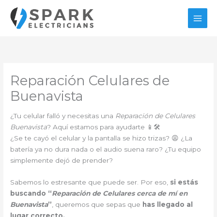
Ir
al
contenido
Reparación Celulares de
Buenavista
¿Tu celular falló y necesitas una
Reparación de Celulares
Buenavista
? Aquí estamos para ayudarte 📱🛠️
¿Se te cayó el celular y la pantalla se hizo trizas? 😩 ¿La
batería ya no dura nada o el audio suena raro? ¿Tu equipo
simplemente dejó de prender?
Sabemos lo estresante que puede ser. Por eso,
si estás
buscando “
Reparación de Celulares cerca de mí en
Buenavista
”
, queremos que sepas que
has llegado al
lugar correcto.