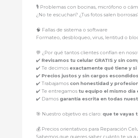
🎙️ Problemas con bocinas, micrófono o cám
¿No te escuchan? ¿Tus fotos salen borros
🧠 Fallas de sistema o software
Formateo, desbloqueo, virus, lentitud o b
💬 ¿Por qué tantos clientes confían en noso
✔️
Revisamos tu celular GRATIS y sin co
✔️ Te decimos
exactamente qué tiene y si 
✔️
Precios justos y sin cargos escondido
✔️ Trabajamos
con honestidad y profesio
✔️ Te entregamos
tu equipo el mismo día 
✔️ Damos
garantía escrita en todas nues
🎯 Nuestro objetivo es claro:
que te vayas t
💰 Precios orientativos para Reparación Cel
Sabemos que quieres saber cuánto te va a c