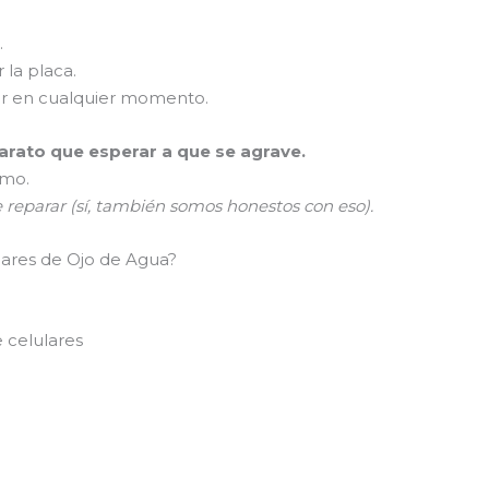
.
 la placa.
er en cualquier momento.
rato que esperar a que se agrave.
smo.
e reparar (sí, también somos honestos con eso).
lares de Ojo de Agua?
 celulares