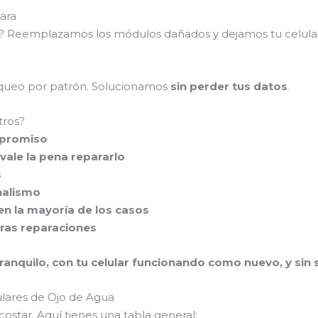
ara
as? Reemplazamos los módulos dañados y dejamos tu celul
loqueo por patrón. Solucionamos
sin perder tus datos
.
tros?
mpromiso
vale la pena repararlo
s
nalismo
en la mayoría de los casos
tras reparaciones
ranquilo, con tu celular funcionando como nuevo, y sin se
ulares de Ojo de Agua
ostar. Aquí tienes una tabla general: