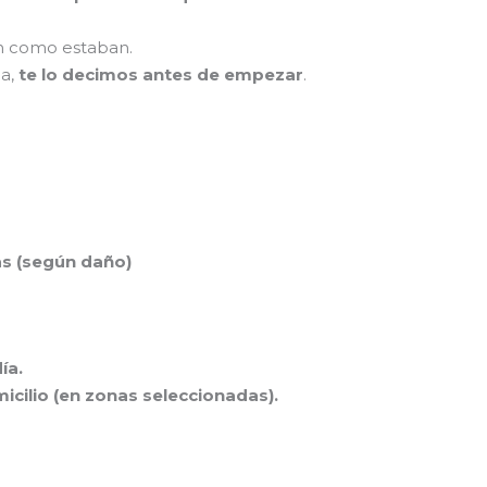
an como estaban.
da,
te lo decimos antes de empezar
.
as (según daño)
ía.
icilio (en zonas seleccionadas).