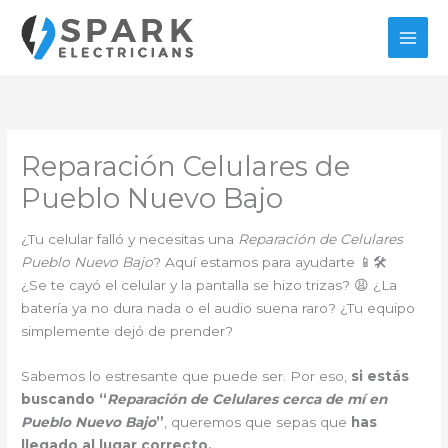
Ir
al
contenido
Reparación Celulares de
Pueblo Nuevo Bajo
¿Tu celular falló y necesitas una
Reparación de Celulares
Pueblo Nuevo Bajo
? Aquí estamos para ayudarte 📱🛠️
¿Se te cayó el celular y la pantalla se hizo trizas? 😩 ¿La
batería ya no dura nada o el audio suena raro? ¿Tu equipo
simplemente dejó de prender?
Sabemos lo estresante que puede ser. Por eso,
si estás
buscando “
Reparación de Celulares cerca de mí en
Pueblo Nuevo Bajo
”
, queremos que sepas que
has
llegado al lugar correcto.