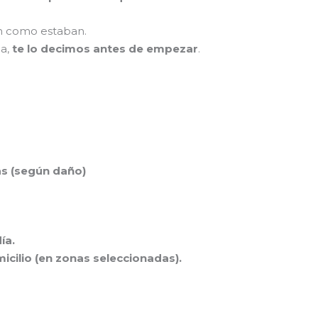
an como estaban.
da,
te lo decimos antes de empezar
.
as (según daño)
ía.
icilio (en zonas seleccionadas).