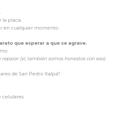
.
 la placa.
er en cualquier momento.
rato que esperar a que se agrave.
smo.
e reparar (sí, también somos honestos con eso).
lares de San Pedro Xalpa?
 celulares