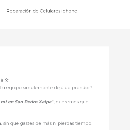
Reparación de Celulares iphone
🛠️
ro? ¿Tu equipo simplemente dejó de prender?
e mí en San Pedro Xalpa
”
, queremos que
a
, sin que gastes de más ni pierdas tiempo.