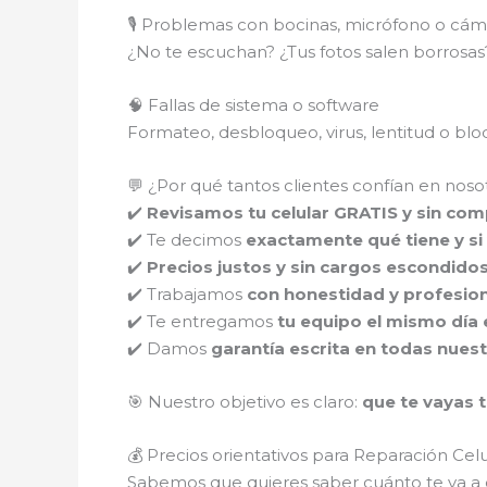
🎙️ Problemas con bocinas, micrófono o cám
¿No te escuchan? ¿Tus fotos salen borros
🧠 Fallas de sistema o software
Formateo, desbloqueo, virus, lentitud o b
💬 ¿Por qué tantos clientes confían en noso
✔️
Revisamos tu celular GRATIS y sin co
✔️ Te decimos
exactamente qué tiene y si 
✔️
Precios justos y sin cargos escondido
✔️ Trabajamos
con honestidad y profesio
✔️ Te entregamos
tu equipo el mismo día 
✔️ Damos
garantía escrita en todas nues
🎯 Nuestro objetivo es claro:
que te vayas t
💰 Precios orientativos para Reparación Ce
Sabemos que quieres saber cuánto te va a c