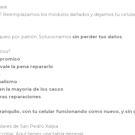
ara
as? Reemplazamos los módulos dañados y dejamos tu celul
loqueo por patrón. Solucionamos
sin perder tus datos
.
tros?
mpromiso
vale la pena repararlo
s
nalismo
en la mayoría de los casos
tras reparaciones
ranquilo, con tu celular funcionando como nuevo, y sin se
lulares de San Pedro Xalpa
ostar. Aquí tienes una tabla general: