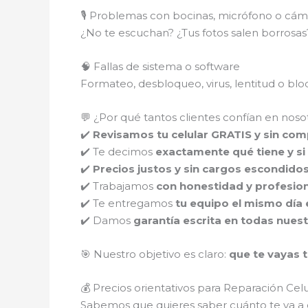
🎙️ Problemas con bocinas, micrófono o cám
¿No te escuchan? ¿Tus fotos salen borros
🧠 Fallas de sistema o software
Formateo, desbloqueo, virus, lentitud o b
💬 ¿Por qué tantos clientes confían en noso
✔️
Revisamos tu celular GRATIS y sin co
✔️ Te decimos
exactamente qué tiene y si 
✔️
Precios justos y sin cargos escondido
✔️ Trabajamos
con honestidad y profesio
✔️ Te entregamos
tu equipo el mismo día 
✔️ Damos
garantía escrita en todas nues
🎯 Nuestro objetivo es claro:
que te vayas t
💰 Precios orientativos para Reparación Ce
Sabemos que quieres saber cuánto te va a c