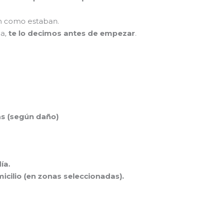
an como estaban.
da,
te lo decimos antes de empezar
.
as (según daño)
ía.
icilio (en zonas seleccionadas).