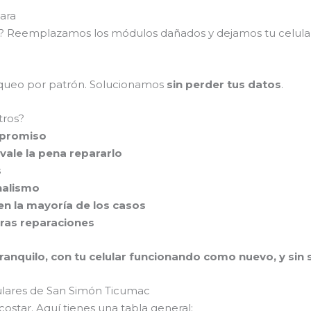
ara
as? Reemplazamos los módulos dañados y dejamos tu celul
loqueo por patrón. Solucionamos
sin perder tus datos
.
tros?
mpromiso
vale la pena repararlo
s
nalismo
en la mayoría de los casos
tras reparaciones
ranquilo, con tu celular funcionando como nuevo, y sin se
lulares de San Simón Ticumac
ostar. Aquí tienes una tabla general: