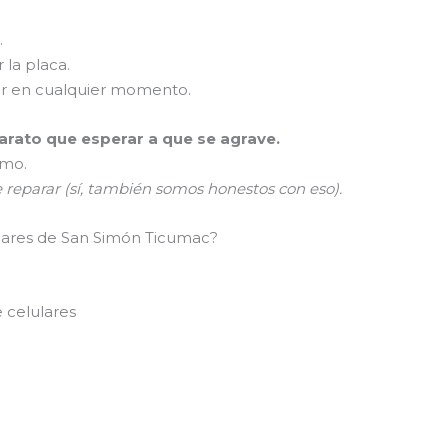
.
 la placa.
er en cualquier momento.
rato que esperar a que se agrave.
smo.
e reparar (sí, también somos honestos con eso).
ulares de San Simón Ticumac?
 celulares