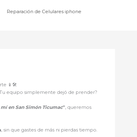
Reparación de Celulares iphone
te 📱🛠️
ro? ¿Tu equipo simplemente dejó de prender?
e mí en San Simón Ticumac
”
, queremos
a
, sin que gastes de más ni pierdas tiempo.