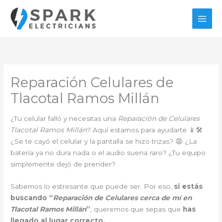
Ir
al
contenido
Reparación Celulares de
Tlacotal Ramos Millán
¿Tu celular falló y necesitas una
Reparación de Celulares
Tlacotal Ramos Millán
? Aquí estamos para ayudarte 📱🛠️
¿Se te cayó el celular y la pantalla se hizo trizas? 😩 ¿La
batería ya no dura nada o el audio suena raro? ¿Tu equipo
simplemente dejó de prender?
Sabemos lo estresante que puede ser. Por eso,
si estás
buscando “
Reparación de Celulares cerca de mí en
Tlacotal Ramos Millán
”
, queremos que sepas que
has
llegado al lugar correcto.