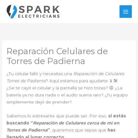
Ir
al
contenido
Reparación Celulares de
Torres de Padierna
¿Tu celular falló y necesitas una
Reparación de Celulares
Torres de Padierna
? Aquí estamos para ayudarte 📱🛠️
¿Se te cayó el celular y la pantalla se hizo trizas? 😩 ¿La
batería ya no dura nada o el audio suena raro? ¿Tu equipo
simplemente dejó de prender?
Sabemos lo estresante que puede ser. Por eso,
si estás
buscando “
Reparación de Celulares cerca de mí en
Torres de Padierna
”
, queremos que sepas que
has
llegado al lugar correcto.