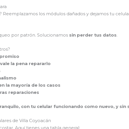
ara
as? Reemplazamos los módulos dañados y dejamos tu celul
loqueo por patrón. Solucionamos
sin perder tus datos
.
tros?
mpromiso
vale la pena repararlo
s
nalismo
en la mayoría de los casos
tras reparaciones
ranquilo, con tu celular funcionando como nuevo, y sin se
ulares de Villa Coyoacán
ostar. Aquí tienes una tabla general: