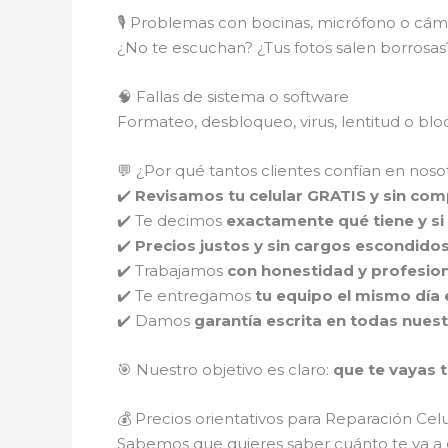
🎙️ Problemas con bocinas, micrófono o cám
¿No te escuchan? ¿Tus fotos salen borros
🧠 Fallas de sistema o software
Formateo, desbloqueo, virus, lentitud o b
💬 ¿Por qué tantos clientes confían en noso
✔️
Revisamos tu celular GRATIS y sin co
✔️ Te decimos
exactamente qué tiene y si 
✔️
Precios justos y sin cargos escondido
✔️ Trabajamos
con honestidad y profesio
✔️ Te entregamos
tu equipo el mismo día 
✔️ Damos
garantía escrita en todas nues
🎯 Nuestro objetivo es claro:
que te vayas t
💰 Precios orientativos para Reparación Cel
Sabemos que quieres saber cuánto te va a c