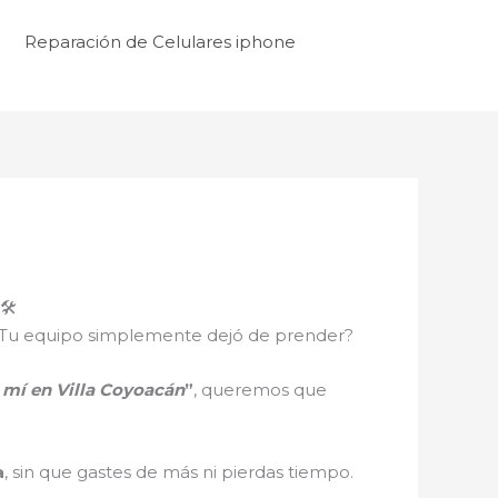
Reparación de Celulares iphone
️
ro? ¿Tu equipo simplemente dejó de prender?
 mí en Villa Coyoacán
”
, queremos que
a
, sin que gastes de más ni pierdas tiempo.