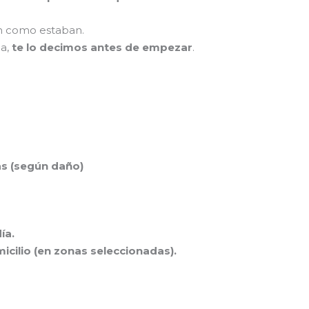
an como estaban.
da,
te lo decimos antes de empezar
.
as (según daño)
ía.
icilio (en zonas seleccionadas).