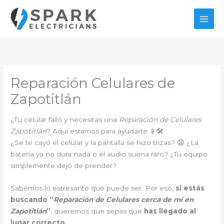
Ir
al
contenido
Reparación Celulares de
Zapotitlán
¿Tu celular falló y necesitas una
Reparación de Celulares
Zapotitlán
? Aquí estamos para ayudarte 📱🛠️
¿Se te cayó el celular y la pantalla se hizo trizas? 😩 ¿La
batería ya no dura nada o el audio suena raro? ¿Tu equipo
simplemente dejó de prender?
Sabemos lo estresante que puede ser. Por eso,
si estás
buscando “
Reparación de Celulares cerca de mí en
Zapotitlán
”
, queremos que sepas que
has llegado al
lugar correcto.