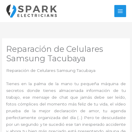
Ir
al
contenido
Reparación de Celulares
Samsung Tacubaya
Reparación de Celulares Samsung Tacubaya
Tienes en la palma de la mano tu pequeña máquina de
secretos donde tienes almacenada información de tu
trabajo, ese mensaje de chat que jamás debe ser leído,
fotos cómplices del momento más feliz de tu vida, el vídeo
prueba de la mejor declaración de amor, tu agenda
perfectamente organizada del día (…) Pero te descuidaste
por un segundo y te sucedió ese tan inesperado accidente
y ahora tu bien más preciado está presentando alguna de