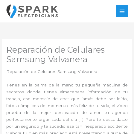
Ir
al
contenido
Reparación de Celulares
Samsung Valvanera
Reparación de Celulares Samsung Valvanera
Tienes en la palma de la mano tu pequeña máquina de
secretos donde tienes almacenada información de tu
trabajo, ese mensaje de chat que jamás debe ser leído,
fotos cómplices del momento más feliz de tu vida, el vídeo
prueba de la mejor declaración de amor, tu agenda
perfectamente organizada del día (…) Pero te descuidaste
por un segundo y te sucedió ese tan inesperado accidente
y ahora tu bien más preciado está presentando alguna de