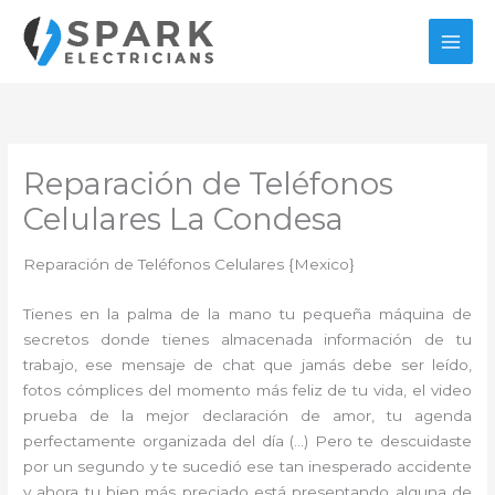
Ir
al
contenido
Reparación de Teléfonos
Celulares La Condesa
Reparación de Teléfonos Celulares {Mexico}
Tienes en la palma de la mano tu pequeña máquina de
secretos donde tienes almacenada información de tu
trabajo, ese mensaje de chat que jamás debe ser leído,
fotos cómplices del momento más feliz de tu vida, el video
prueba de la mejor declaración de amor, tu agenda
perfectamente organizada del día (…) Pero te descuidaste
por un segundo y te sucedió ese tan inesperado accidente
y ahora tu bien más preciado está presentando alguna de