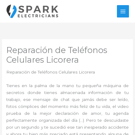
Ir
al
contenido
Reparación de Teléfonos
Celulares Licorera
Reparación de Teléfonos Celulares Licorera
Tienes en la palma de la mano tu pequeña máquina de
secretos donde tienes almacenada información de tu
trabajo, ese mensaje de chat que jamás debe ser leído,
fotos cómplices del momento más feliz de tu vida, el video
prueba de la mejor declaración de amor, tu agenda
perfectamente organizada del día (…) Pero te descuidaste
por un segundo y te sucedió ese tan inesperado accidente
y ahora tu bien más preciado está presentando alguna de