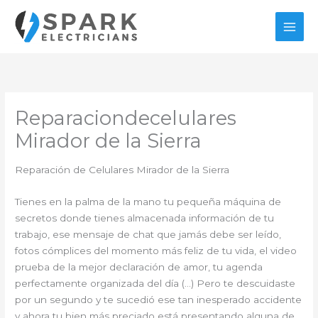
Ir
al
contenido
Reparaciondecelulares
Mirador de la Sierra
Reparación de Celulares Mirador de la Sierra
Tienes en la palma de la mano tu pequeña máquina de
secretos donde tienes almacenada información de tu
trabajo, ese mensaje de chat que jamás debe ser leído,
fotos cómplices del momento más feliz de tu vida, el video
prueba de la mejor declaración de amor, tu agenda
perfectamente organizada del día (…) Pero te descuidaste
por un segundo y te sucedió ese tan inesperado accidente
y ahora tu bien más preciado está presentando alguna de