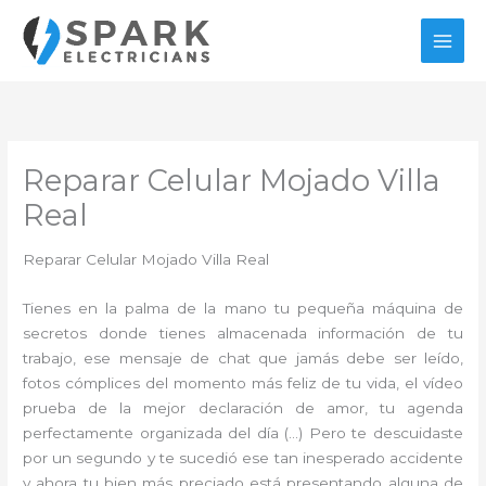
Ir
al
contenido
Reparar Celular Mojado Villa
Real
Reparar Celular Mojado Villa Real
Tienes en la palma de la mano tu pequeña máquina de
secretos donde tienes almacenada información de tu
trabajo, ese mensaje de chat que jamás debe ser leído,
fotos cómplices del momento más feliz de tu vida, el vídeo
prueba de la mejor declaración de amor, tu agenda
perfectamente organizada del día (…) Pero te descuidaste
por un segundo y te sucedió ese tan inesperado accidente
y ahora tu bien más preciado está presentando alguna de