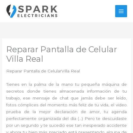
Ir
al
contenido
Reparar Pantalla de Celular
Villa Real
Reparar Pantalla de CelularVilla Real
Tienes en la palma de la mano tu pequeña máquina de
secretos donde tienes almacenada información de tu
trabajo, ese mensaje de chat que jamás debe ser leído,
fotos cómplices del momento más feliz de tu vida, el video
prueba de la mejor declaración de amor, tu agenda
perfectamente organizada del día (…) Pero te descuidaste
por un segundo y te sucedió ese tan inesperado accidente
y ahora tu bien más preciado está presentando alguna de