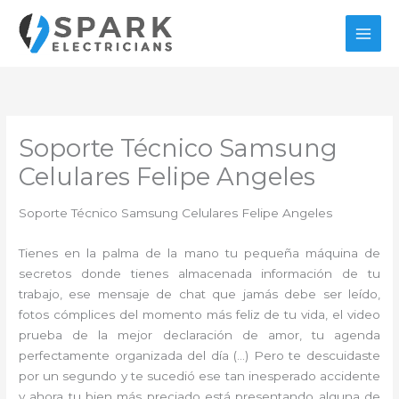
Ir
al
contenido
Soporte Técnico Samsung
Celulares Felipe Angeles
Soporte Técnico Samsung Celulares Felipe Angeles
Tienes en la palma de la mano tu pequeña máquina de
secretos donde tienes almacenada información de tu
trabajo, ese mensaje de chat que jamás debe ser leído,
fotos cómplices del momento más feliz de tu vida, el video
prueba de la mejor declaración de amor, tu agenda
perfectamente organizada del día (…) Pero te descuidaste
por un segundo y te sucedió ese tan inesperado accidente
y ahora tu bien más preciado está presentando alguna de